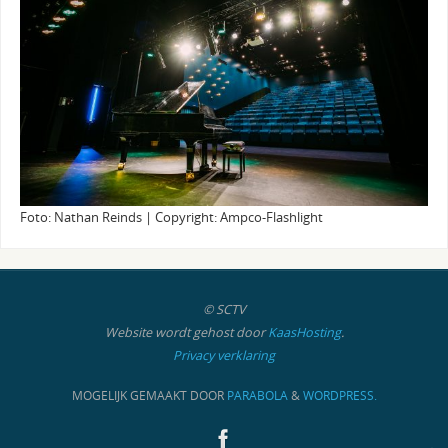
Foto: Nathan Reinds | Copyright: Ampco-Flashlight
© SCTV
Website wordt gehost door
KaasHosting
.
Privacy verklaring
MOGELIJK GEMAAKT DOOR
PARABOLA
&
WORDPRESS.