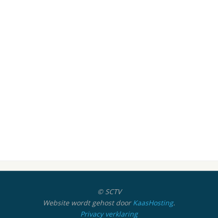
© SCTV
Website wordt gehost door
KaasHosting
.
Privacy verklaring