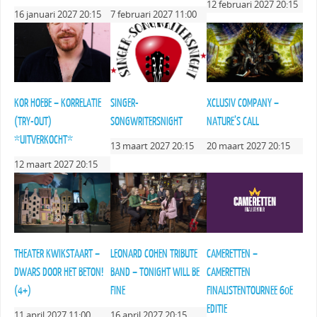
12 februari 2027 20:15
16 januari 2027 20:15
7 februari 2027 11:00
KOR HOEBE – KORRELATIE
SINGER-
XCLUSIV COMPANY –
(TRY-OUT)
SONGWRITERSNIGHT
NATURE’S CALL
*UITVERKOCHT*
13 maart 2027 20:15
20 maart 2027 20:15
12 maart 2027 20:15
THEATER KWIKSTAART –
LEONARD COHEN TRIBUTE
CAMERETTEN –
DWARS DOOR HET BETON!
BAND – TONIGHT WILL BE
CAMERETTEN
(4+)
FINE
FINALISTENTOURNEE 60E
EDITIE
11 april 2027 11:00
16 april 2027 20:15