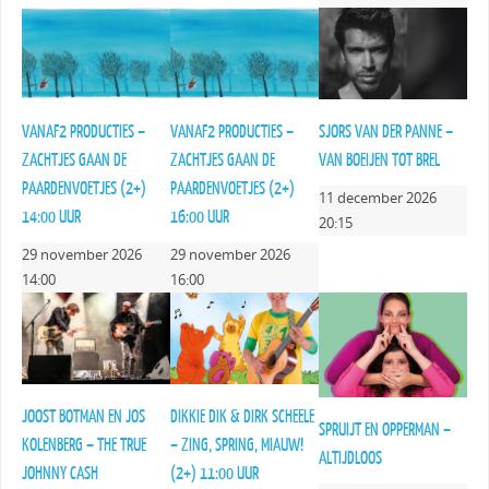
VANAF2 PRODUCTIES –
VANAF2 PRODUCTIES –
SJORS VAN DER PANNE –
ZACHTJES GAAN DE
ZACHTJES GAAN DE
VAN BOEIJEN TOT BREL
PAARDENVOETJES (2+)
PAARDENVOETJES (2+)
11 december 2026
14:00 UUR
16:00 UUR
20:15
29 november 2026
29 november 2026
14:00
16:00
JOOST BOTMAN EN JOS
DIKKIE DIK & DIRK SCHEELE
SPRUIJT EN OPPERMAN –
KOLENBERG – THE TRUE
– ZING, SPRING, MIAUW!
ALTIJDLOOS
JOHNNY CASH
(2+) 11:00 UUR