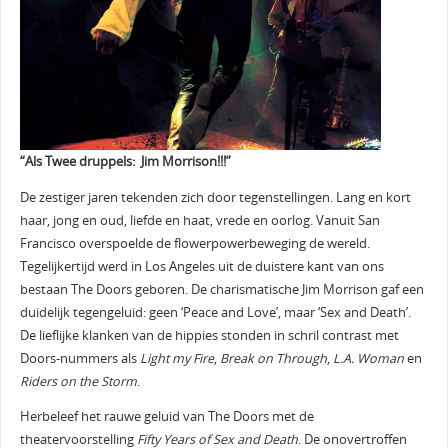
“Als Twee druppels: Jim Morrison!!!”
De zestiger jaren tekenden zich door tegenstellingen. Lang en kort
haar, jong en oud, liefde en haat, vrede en oorlog. Vanuit San
Francisco overspoelde de flowerpowerbeweging de wereld.
Tegelijkertijd werd in Los Angeles uit de duistere kant van ons
bestaan The Doors geboren. De charismatische Jim Morrison gaf een
duidelijk tegengeluid: geen ‘Peace and Love’, maar ‘Sex and Death’.
De lieflijke klanken van de hippies stonden in schril contrast met
Doors-nummers als
Light my Fire
,
Break on Through
,
L.A. Woman
en
Riders on the Storm
.
Herbeleef het rauwe geluid van The Doors met de
theatervoorstelling
Fifty Years of Sex and Death
. De onovertroffen