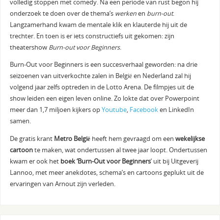
volledig stoppen met comedy. Na een periode van rust begon hij
onderzoek te doen over de thema’s
werken
en
burn-out
.
Langzamerhand kwam de mentale klik en klauterde hij uit de
trechter. En toen is er iets constructiefs uit gekomen: zijn
theatershow
Burn-out voor Beginners
.
Burn-Out voor Beginners is een succesverhaal geworden: na drie
seizoenen van uitverkochte zalen in België en Nederland zal hij
volgend jaar zelfs optreden in de Lotto Arena. De filmpjes uit de
show leiden een eigen leven online. Zo lokte dat over Powerpoint
meer dan 1,7 miljoen kijkers op
Youtube
,
Facebook
en LinkedIn
samen.
De gratis krant
Metro België
heeft hem gevraagd om een
wekelijkse
cartoon
te maken, wat ondertussen al twee jaar loopt. Ondertussen
kwam er ook het
boek ‘Burn-Out voor Beginners
’ uit bij Uitgeverij
Lannoo, met meer anekdotes, schema’s en cartoons geplukt uit de
ervaringen van Arnout zijn verleden.