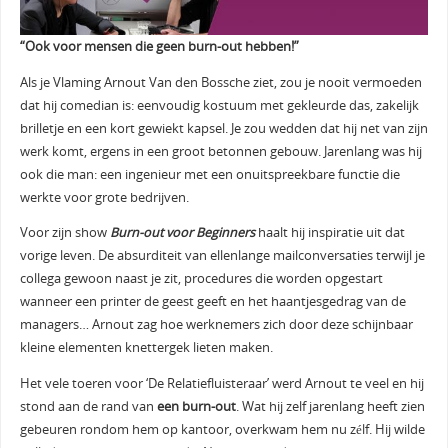
“Ook voor mensen die geen burn-out hebben!”
Als je Vlaming Arnout Van den Bossche ziet, zou je nooit vermoeden
dat hij comedian is: eenvoudig kostuum met gekleurde das, zakelijk
brilletje en een kort gewiekt kapsel. Je zou wedden dat hij net van zijn
werk komt, ergens in een groot betonnen gebouw. Jarenlang was hij
ook die man: een ingenieur met een onuitspreekbare functie die
werkte voor grote bedrijven.
Voor zijn show
Burn-out voor Beginners
haalt hij inspiratie uit dat
vorige leven. De absurditeit van ellenlange mailconversaties terwijl je
collega gewoon naast je zit, procedures die worden opgestart
wanneer een printer de geest geeft en het haantjesgedrag van de
managers… Arnout zag hoe werknemers zich door deze schijnbaar
kleine elementen knettergek lieten maken.
Het vele toeren voor ‘De Relatiefluisteraar’ werd Arnout te veel en hij
stond aan de rand van
een burn-out
. Wat hij zelf jarenlang heeft zien
gebeuren rondom hem op kantoor, overkwam hem nu zélf. Hij wilde