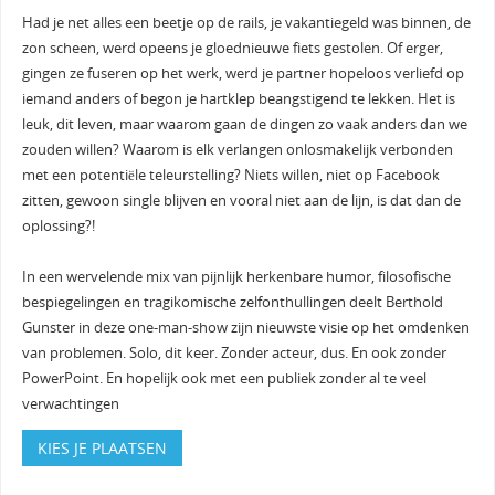
Had je net alles een beetje op de rails, je vakantiegeld was binnen, de
zon scheen, werd opeens je gloednieuwe fiets gestolen. Of erger,
gingen ze fuseren op het werk, werd je partner hopeloos verliefd op
iemand anders of begon je hartklep beangstigend te lekken. Het is
leuk, dit leven, maar waarom gaan de dingen zo vaak anders dan we
zouden willen? Waarom is elk verlangen onlosmakelijk verbonden
met een potentiële teleurstelling? Niets willen, niet op Facebook
zitten, gewoon single blijven en vooral niet aan de lijn, is dat dan de
oplossing?!
In een wervelende mix van pijnlijk herkenbare humor, filosofische
bespiegelingen en tragikomische zelfonthullingen deelt Berthold
Gunster in deze one-man-show zijn nieuwste visie op het omdenken
van problemen. Solo, dit keer. Zonder acteur, dus. En ook zonder
PowerPoint. En hopelijk ook met een publiek zonder al te veel
verwachtingen
KIES JE PLAATSEN