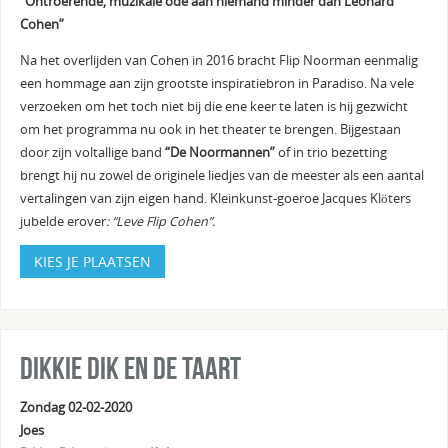
“Ontroerende, muzikale ode aan niemand minder dan Leonard
Cohen”
Na het overlijden van Cohen in 2016 bracht Flip Noorman eenmalig
een hommage aan zijn grootste inspiratiebron in Paradiso. Na vele
verzoeken om het toch niet bij die ene keer te laten is hij gezwicht
om het programma nu ook in het theater te brengen. Bijgestaan
door zijn voltallige band
“De Noormannen”
of in trio bezetting
brengt hij nu zowel de originele liedjes van de meester als een aantal
vertalingen van zijn eigen hand. Kleinkunst-goeroe Jacques Klöters
jubelde erover
: “Leve Flip Cohen”.
KIES JE PLAATSEN
Dikkie Dik en de taart
Zondag 02-02-2020
Joes