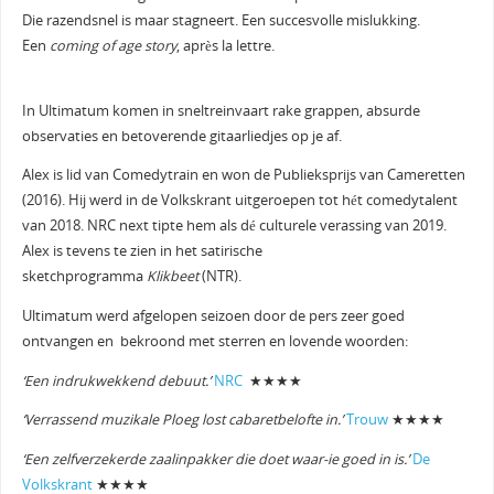
Die razendsnel is maar stagneert. Een succesvolle mislukking.
Een
coming of age story
, après la lettre.
In Ultimatum komen in sneltreinvaart rake grappen, absurde
observaties en betoverende gitaarliedjes op je af.
Alex is lid van Comedytrain en won de Publieksprijs van Cameretten
(2016). Hij werd in de Volkskrant uitgeroepen tot hét comedytalent
van 2018. NRC next tipte hem als dé culturele verassing van 2019.
Alex is tevens te zien in het satirische
sketchprogramma
Klikbeet
(NTR).
Ultimatum werd afgelopen seizoen door de pers zeer goed
ontvangen en bekroond met sterren en lovende woorden:
‘Een indrukwekkend debuut.’
NRC
★★★★
‘Verrassend muzikale Ploeg lost cabaretbelofte in.’
Trouw
★★★★
‘Een zelfverzekerde zaalinpakker die doet waar-ie goed in is.’
De
Volkskrant
★★★★