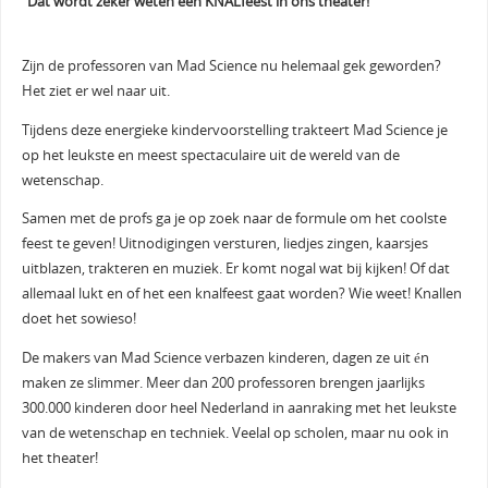
“Dat wordt zeker weten een KNALfeest in ons theater!”
Zijn de professoren van Mad Science nu helemaal gek geworden?
Het ziet er wel naar uit.
Tijdens deze energieke kindervoorstelling trakteert Mad Science je
op het leukste en meest spectaculaire uit de wereld van de
wetenschap.
Samen met de profs ga je op zoek naar de formule om het coolste
feest te geven! Uitnodigingen versturen, liedjes zingen, kaarsjes
uitblazen, trakteren en muziek. Er komt nogal wat bij kijken! Of dat
allemaal lukt en of het een knalfeest gaat worden? Wie weet! Knallen
doet het sowieso!
De makers van Mad Science verbazen kinderen, dagen ze uit én
maken ze slimmer. Meer dan 200 professoren brengen jaarlijks
300.000 kinderen door heel Nederland in aanraking met het leukste
van de wetenschap en techniek. Veelal op scholen, maar nu ook in
het theater!