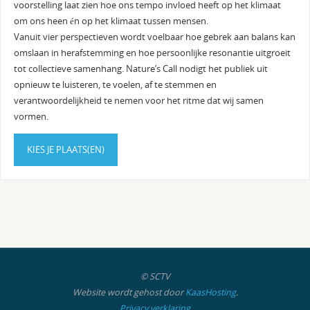
voorstelling laat zien hoe ons tempo invloed heeft op het klimaat
om ons heen én op het klimaat tussen mensen.
Vanuit vier perspectieven wordt voelbaar hoe gebrek aan balans kan
omslaan in herafstemming en hoe persoonlijke resonantie uitgroeit
tot collectieve samenhang. Nature’s Call nodigt het publiek uit
opnieuw te luisteren, te voelen, af te stemmen en
verantwoordelijkheid te nemen voor het ritme dat wij samen
vormen.
KIES JE PLAATS(EN)
© SCTV
Website wordt gehost door
KaasHosting
.
Privacy verklaring