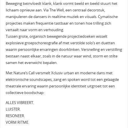
Beweging beïnvloedt klank, klank vormt beeld en beeld stuurt het
lichaam opnieuw aan. Via The Well, een centraal decorstuk,
manipuleren de dansers in realtime muziek en visuals. Cymatische
projecties maken frequentie tastbaar en tonen hoe trilling zich
vertaalt naar vorm en verhouding.
Tussen grote, organisch bewegende projectiedoeken wisselt
explosieve groepschoreografie af met verstilde solo’s en duetten
waarin persoonlijke ervaringen doorklinken. Versnelling en verstilling
bestaan naast elkaar, zoals in de natuur waar wind, storm en stilte
samen het evenwicht bepalen.
Met Nature’s Call versmelt Xclusiv urban en moderne dans met
elektronische soundscapes, zang en spoken word tot een gelaagde
theatrale ervaring waarin persoonlijke identiteit uitgroeit tot een
collectieve boodschap:
ALLES VIBREERT.
LUISTER.
RESONEER.
VORM RITME.